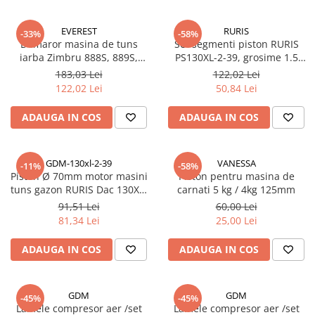
EVEREST
RURIS
-33%
-58%
Demaror masina de tuns
Set segmenti piston RURIS
iarba Zimbru 888S, 889S,
PS130XL-2-39, grosime 1.5
DAC100XL, Atlet 909
mm, pentru masina de tuns
183,03 Lei
122,02 Lei
iarba Ruris DAC 130XL
122,02 Lei
50,84 Lei
ADAUGA IN COS
ADAUGA IN COS
GDM-130xl-2-39
VANESSA
-11%
-58%
Piston Ø 70mm motor masini
Piston pentru masina de
tuns gazon RURIS Dac 130XL,
carnati 5 kg / 4kg 125mm
Dac 9700S
91,51 Lei
60,00 Lei
81,34 Lei
25,00 Lei
ADAUGA IN COS
ADAUGA IN COS
GDM
GDM
-45%
-45%
Lamele compresor aer /set
Lamele compresor aer /set