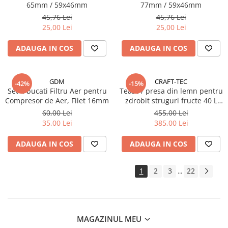
65mm / 59x46mm
77mm / 59x46mm
45,76 Lei
45,76 Lei
25,00 Lei
25,00 Lei
ADAUGA IN COS
ADAUGA IN COS
GDM
CRAFT-TEC
-42%
-15%
Set 2 bucati Filtru Aer pentru
Teasc / presa din lemn pentru
Compresor de Aer, Filet 16mm
zdrobit struguri fructe 40 L
Lider Premium
60,00 Lei
455,00 Lei
35,00 Lei
385,00 Lei
ADAUGA IN COS
ADAUGA IN COS
1
2
3
22
...
MAGAZINUL MEU