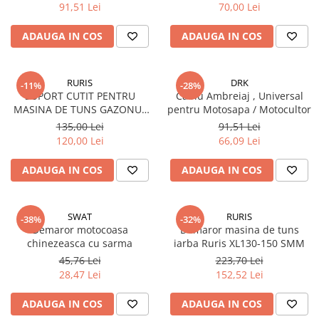
100, 3WF 2.6, 3WF 2.7
91,51 Lei
70,00 Lei
ADAUGA IN COS
ADAUGA IN COS
RURIS
DRK
-11%
-28%
SUPORT CUTIT PENTRU
Cablu Ambreiaj , Universal
MASINA DE TUNS GAZONUL
pentru Motosapa / Motocultor
RURIS DAC 109XL
135,00 Lei
91,51 Lei
120,00 Lei
66,09 Lei
ADAUGA IN COS
ADAUGA IN COS
SWAT
RURIS
-38%
-32%
Demaror motocoasa
Demaror masina de tuns
chinezeasca cu sarma
iarba Ruris XL130-150 SMM
45,76 Lei
223,70 Lei
28,47 Lei
152,52 Lei
ADAUGA IN COS
ADAUGA IN COS