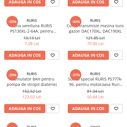
ADAUGA IN COS
ADAUGA IN COS
RURIS
RURIS
-30%
-43%
Pana semiluna RURIS
Curea transmisie masina tuns
PS130XL-2-64A, pentru
gazon DAC170XL, DAC190XL
masina de tuns iarba Ruris
10,13 Lei
121,85 Lei
DAC 130XL
7,08 Lei
70,00 Lei
ADAUGA IN COS
ADAUGA IN COS
RURIS
RURIS
-20%
-37%
Acumulator 8AH pentru
Surub special RURIS PS777k-
pompa de stropit (baterie)
96, pentru motocoasa Ruris
DAC 777K
152,52 Lei
81,34 Lei
122,02 Lei
50,84 Lei
ADAUGA IN COS
ADAUGA IN COS
RURIS
SWAT