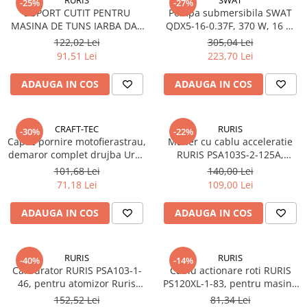
-25%
-27%
SUPORT CUTIT PENTRU
Pompa submersibila SWAT
MASINA DE TUNS IARBA DAC
QDX5-16-0.37F, 370 W, 16 m
130XL,150XL RURIS PS130XL-1-
inaltime, 1.5 mc/h
122,02 Lei
305,04 Lei
4
91,51 Lei
223,70 Lei
ADAUGA IN COS
ADAUGA IN COS
CRAFT-TEC
RURIS
-30%
-22%
Capac pornire motofierastrau,
Maner cu cablu acceleratie
demaror complet drujba Ural,
RURIS PSA103S-2-125A,
Almaz, China 6800
pentru atomizor Ruris A102 /
101,68 Lei
140,00 Lei
A103S, HERCULES 100
71,18 Lei
109,00 Lei
ADAUGA IN COS
ADAUGA IN COS
RURIS
RURIS
-40%
-14%
Carburator RURIS PSA103-1-
Cablu actionare roti RURIS
46, pentru atomizor Ruris
PS120XL-1-83, pentru masina
A102, A103, A103S, Hercules
de tuns iarba Ruris DAC 120XL
152,52 Lei
81,34 Lei