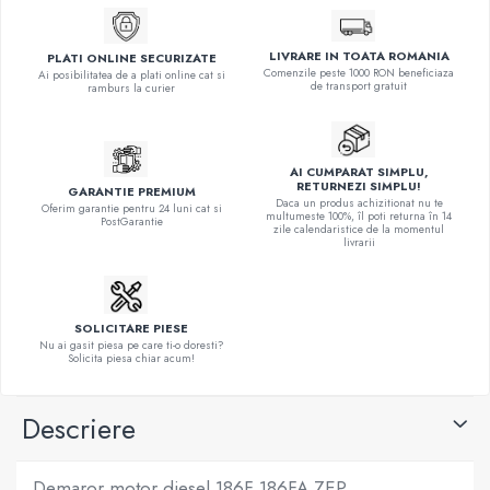
LIVRARE IN TOATA ROMANIA
PLATI ONLINE SECURIZATE
Comenzile peste 1000 RON beneficiaza
Ai posibilitatea de a plati online cat si
de transport gratuit
ramburs la curier
AI CUMPARAT SIMPLU,
RETURNEZI SIMPLU!
GARANTIE PREMIUM
Daca un produs achizitionat nu te
Oferim garantie pentru 24 luni cat si
multumeste 100%, îl poti returna în 14
PostGarantie
zile calendaristice de la momentul
livrarii
SOLICITARE PIESE
Nu ai gasit piesa pe care ti-o doresti?
Solicita piesa chiar acum!
Descriere
Demaror motor diesel 186F 186FA ZEP