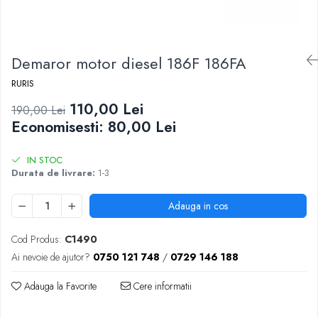
Demaror motor diesel 186F 186FA
RURIS
110,00 Lei
190,00 Lei
Economisesti:
80,00
Lei
IN STOC
Durata de livrare:
1-3
Adauga in cos
Cod Produs:
C1490
Ai nevoie de ajutor?
0750 121 748
/
0729 146 188
Adauga la Favorite
Cere informatii