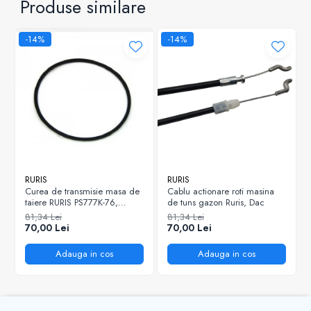
Produse similare
la tine în cel mai scurt timp!
-14%
-14%
RURIS
RURIS
Curea de transmisie masa de
Cablu actionare roti masina
taiere RURIS PS777K-76,
de tuns gazon Ruris, Dac
pentru motocositori Ruris DAC
81,34 Lei
81,34 Lei
777K
70,00 Lei
70,00 Lei
Adauga in cos
Adauga in cos