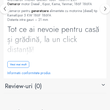
Demaror
motor Diesel , Kipor, Kama, Yanmar, 186F 186FA
Demaror pentru
generatoare
alimentate cu motorina (diesel) tip
KamaKipor 5 KW 186F 186FA
Distanta intre gauri – 21 mm
Tot ce ai nevoie pentru casă
și grădină, la un click
distanță!
Iți oferim scule și utilaje de calitate pentru proiectele tale de acasă
Vezi mai mult
și din grădină.
Indiferent dacă ești pasionat de bricolaj sau ai nevoie de
Informatii conformitate produs
echipamente profesionale, suntem aici să vă oferim soluții complete
și sfaturi profesioniste.
Review-uri
(0)
Puteți conta pe noi pentru o gamă variată de produse și informații
utile, oricând aveți nevoie.
✔️ Gama variată de produse
✔️ Prețuri competitive
✔️ Consultanță și suport dedicat
Comandă simplu și rapid, iar noi ne asigurăm că produsele ajung