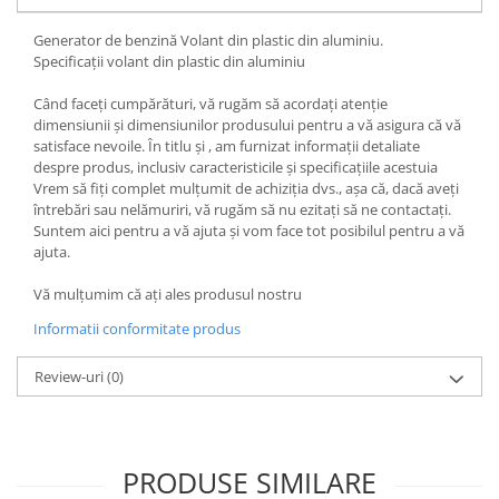
Generator de benzină Volant din plastic din aluminiu.
Specificații volant din plastic din aluminiu
Când faceți cumpărături, vă rugăm să acordați atenție
dimensiunii și dimensiunilor produsului pentru a vă asigura că vă
satisface nevoile. În titlu și , am furnizat informații detaliate
despre produs, inclusiv caracteristicile și specificațiile acestuia
Vrem să fiți complet mulțumit de achiziția dvs., așa că, dacă aveți
întrebări sau nelămuriri, vă rugăm să nu ezitați să ne contactați.
Suntem aici pentru a vă ajuta și vom face tot posibilul pentru a vă
ajuta.
Vă mulțumim că ați ales produsul nostru
Informatii conformitate produs
Review-uri
(0)
PRODUSE SIMILARE