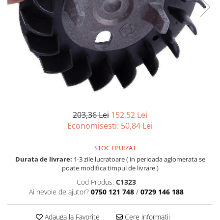
203,36 Lei
152,52 Lei
Economisesti:
50,84
Lei
STOC EPUIZAT
Durata de livrare:
1-3 zile lucratoare ( in perioada aglomerata se
poate modifica timpul de livrare )
Cod Produs:
C1323
Ai nevoie de ajutor?
0750 121 748
/
0729 146 188
Adauga la Favorite
Cere informatii