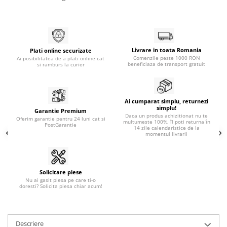
Livrare in toata Romania
Plati online securizate
Comenzile peste 1000 RON
Ai posibilitatea de a plati online cat
beneficiaza de transport gratuit
si ramburs la curier
Ai cumparat simplu, returnezi
simplu!
Garantie Premium
Daca un produs achizitionat nu te
Oferim garantie pentru 24 luni cat si
multumeste 100%, îl poti returna în
PostGarantie
14 zile calendaristice de la
momentul livrarii
Solicitare piese
Nu ai gasit piesa pe care ti-o
doresti? Solicita piesa chiar acum!
Descriere