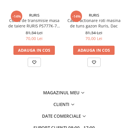
RURIS
RURIS
-14%
-14%
Curea de transmisie masa
Cablu actionare roti masina
de taiere RURIS PS777K-76,
de tuns gazon Ruris, Dac
pentru motocositori Ruris
81,34 Lei
81,34 Lei
DAC 777K
70,00 Lei
70,00 Lei
ADAUGA IN COS
ADAUGA IN COS
MAGAZINUL MEU
CLIENTI
DATE COMERCIALE
SUPORT CLIENTI
08:00 - 17:00