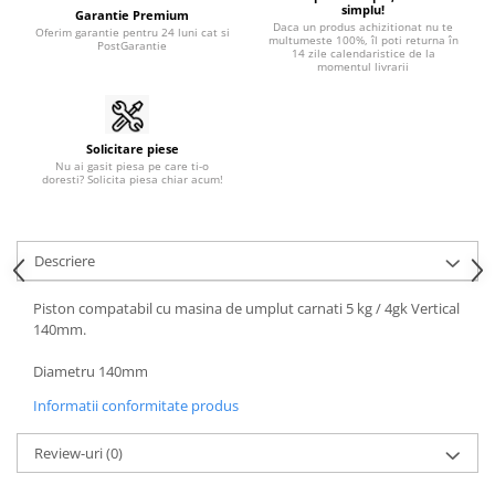
simplu!
Garantie Premium
Daca un produs achizitionat nu te
Oferim garantie pentru 24 luni cat si
multumeste 100%, îl poti returna în
PostGarantie
14 zile calendaristice de la
momentul livrarii
Solicitare piese
Nu ai gasit piesa pe care ti-o
doresti? Solicita piesa chiar acum!
Descriere
Piston compatabil cu masina de umplut carnati 5 kg / 4gk Vertical
140mm.
Diametru 140mm
Informatii conformitate produs
Review-uri
(0)