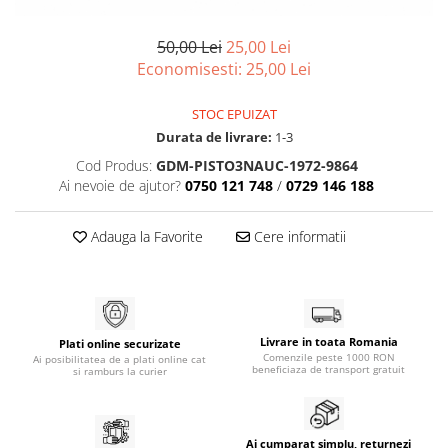
50,00 Lei
25,00 Lei
Economisesti:
25,00
Lei
STOC EPUIZAT
Durata de livrare:
1-3
Cod Produs:
GDM-PISTO3NAUC-1972-9864
Ai nevoie de ajutor?
0750 121 748
/
0729 146 188
Adauga la Favorite
Cere informatii
Livrare in toata Romania
Plati online securizate
Comenzile peste 1000 RON
Ai posibilitatea de a plati online cat
beneficiaza de transport gratuit
si ramburs la curier
Ai cumparat simplu, returnezi