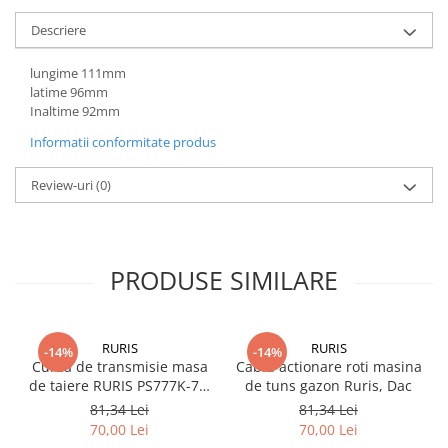
Descriere
lungime 111mm
latime 96mm
Inaltime 92mm
Informatii conformitate produs
Review-uri
(0)
PRODUSE SIMILARE
RURIS
RURIS
-14%
-14%
Curea de transmisie masa
Cablu actionare roti masina
de taiere RURIS PS777K-76,
de tuns gazon Ruris, Dac
pentru motocositori Ruris
81,34 Lei
81,34 Lei
DAC 777K
70,00 Lei
70,00 Lei