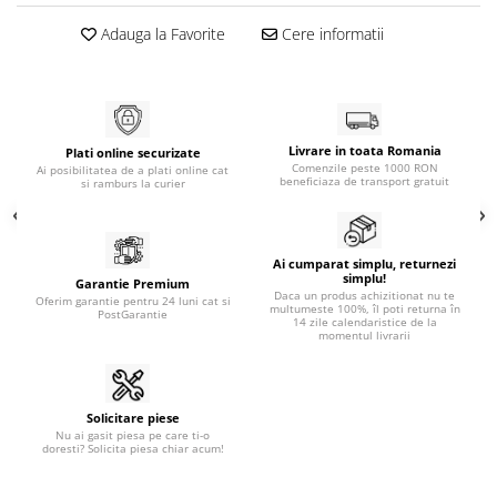
Adauga la Favorite
Cere informatii
Livrare in toata Romania
Plati online securizate
Comenzile peste 1000 RON
Ai posibilitatea de a plati online cat
beneficiaza de transport gratuit
si ramburs la curier
Ai cumparat simplu, returnezi
simplu!
Garantie Premium
Daca un produs achizitionat nu te
Oferim garantie pentru 24 luni cat si
multumeste 100%, îl poti returna în
PostGarantie
14 zile calendaristice de la
momentul livrarii
Solicitare piese
Nu ai gasit piesa pe care ti-o
doresti? Solicita piesa chiar acum!