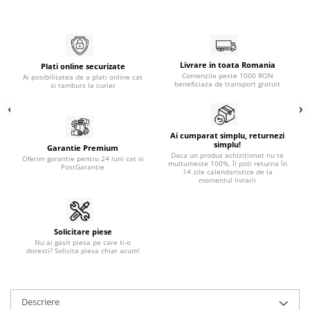
Livrare in toata Romania
Plati online securizate
Comenzile peste 1000 RON
Ai posibilitatea de a plati online cat
beneficiaza de transport gratuit
si ramburs la curier
Ai cumparat simplu, returnezi
simplu!
Garantie Premium
Daca un produs achizitionat nu te
Oferim garantie pentru 24 luni cat si
multumeste 100%, îl poti returna în
PostGarantie
14 zile calendaristice de la
momentul livrarii
Solicitare piese
Nu ai gasit piesa pe care ti-o
doresti? Solicita piesa chiar acum!
Descriere