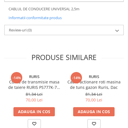
CABLUL DE CONDUCERE UNIVERSAL 2,5m
Informatii conformitate produs
Review-uri
(0)
PRODUSE SIMILARE
RURIS
RURIS
-14%
-14%
Curea de transmisie masa
Cablu actionare roti masina
de taiere RURIS PS777K-76,
de tuns gazon Ruris, Dac
pentru motocositori Ruris
81,34 Lei
81,34 Lei
DAC 777K
70,00 Lei
70,00 Lei
ADAUGA IN COS
ADAUGA IN COS