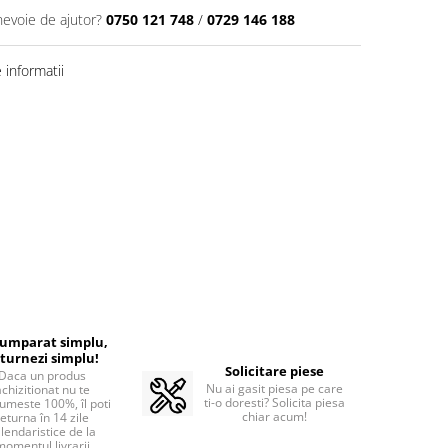
nevoie de ajutor?
0750 121 748
/
0729 146 188
informatii
cumparat simplu,
turnezi simplu!
Solicitare piese
Daca un produs
Nu ai gasit piesa pe care
achizitionat nu te
ti-o doresti? Solicita piesa
umeste 100%, îl poti
chiar acum!
returna în 14 zile
lendaristice de la
momentul livrarii