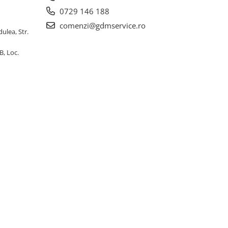
0729 146 188
comenzi@gdmservice.ro
dulea, Str.
B, Loc.