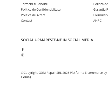
Termeni si Conditii
Politica d
Mobilitate
Politica de Confidentialitate
Garantia 
Uz Casnic
Politica de livrare
Formular 
Aparat umplut carnati
Contact
ANPC
Arzatoare
Masini de tocat carne
SOCIAL
URMARESTE-NE IN SOCIAL MEDIA
©Copyright GDM Repair SRL 2026
Platforma E-commerce by
Gomag