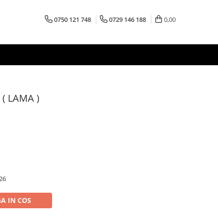
0750 121 748
0729 146 188
0,00
 ( LAMA )
26
A IN COS