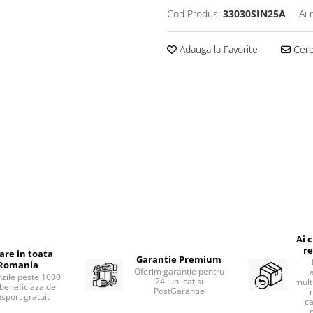
Cod Produs:
33030SIN25A
Ai 
Adauga la Favorite
Cere 
Ai 
re
rare in toata
Garantie Premium
Romania
Oferim garantie pentru
zile peste 1000
24 luni cat si
mult
beneficiaza de
PostGarantie
nsport gratuit
ca