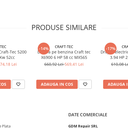
ce GRATUIT la orice partener
PRODUSE SIMILARE
ris.ro/all-in-one .
-TEC
CRAFT-TEC
CRA
-14%
-17%
Craft-Tec 5200
Drujba pe benzina Craft tec
Drujba electri
 Kw 52cc
X6900 6 HP 58 cc MX565
3.94 HP 
74,18 Lei
660,92 Lei
569,41 Lei
610,08 L
N FUNCȚIUNE?
COS
ADAUGA IN COS
ADAUGA I
 cazul, uleiul și carburantul
DATE COMERCIALE
in stația de service.
 o persoană autorizată.
 Plata
GDM Repair SRL