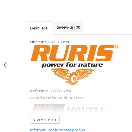
Generatoare
Masini tuns animale
Mori & Batoze
Review-uri
(0)
Descriere
Motoburghie
Sina ruris 3/8 1.3 30cm
Motocultoare
Suflanta frunze
Troliu
Zdrobitori si Teascuri fructe
Piese de schimb
Piese aparat umplut carnati
Referinta
33030sin25a
Piese atomizoare
Brand Românesc de succes !
Piese compresor
Piese drujbe
VEZI MAI MULT
Piese generatoare
Informatii conformitate produs