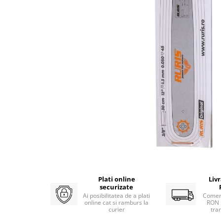
Atomizoare
Hidrofoare
Motopompe
Pompe apa menajera
Pompe de stropit
Pompe de suprafata
Pompe submersibile
Sudura
Accesorii pentru sudura
Aparat de sudura
Agro & Zootehnie
Aeroterme
Plati online
Liv
Compresoare
securizate
Ai posibilitatea de a plati
Comen
Despicatoare lemne
online cat si ramburs la
RON 
curier
tra
Foarfeci electrice & manuale