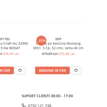
FT-TEC
DDT
-25%
-38%
ca Craft-tec X2900
Drujba pe benzina Mustang
ProG
2.9 Kw MX047
0051, 5 Cp, 52 cmc, lama 40 cm
Motoferas
benzina 
ei
508,40 Lei
473,83 Lei
355,88 Lei
904,9
lama si la
N COS
ADAUGA IN COS
ADAUG
SUPORT CLIENTI
08:00 - 17:00
0750 121 748