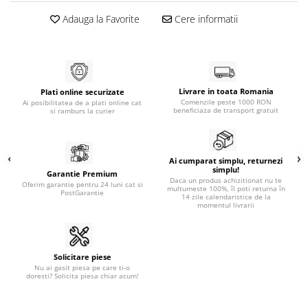
Generatoare
Adauga la Favorite
Cere informatii
Masini tuns animale
Mori & Batoze
Motoburghie
Livrare in toata Romania
Plati online securizate
Motocultoare
Comenzile peste 1000 RON
Ai posibilitatea de a plati online cat
beneficiaza de transport gratuit
si ramburs la curier
Suflanta frunze
Troliu
Ai cumparat simplu, returnezi
Zdrobitori si Teascuri fructe
simplu!
Garantie Premium
Daca un produs achizitionat nu te
Oferim garantie pentru 24 luni cat si
Piese de schimb
multumeste 100%, îl poti returna în
PostGarantie
14 zile calendaristice de la
Piese aparat umplut carnati
momentul livrarii
Piese atomizoare
Piese compresor
Solicitare piese
Piese drujbe
Nu ai gasit piesa pe care ti-o
doresti? Solicita piesa chiar acum!
Piese generatoare