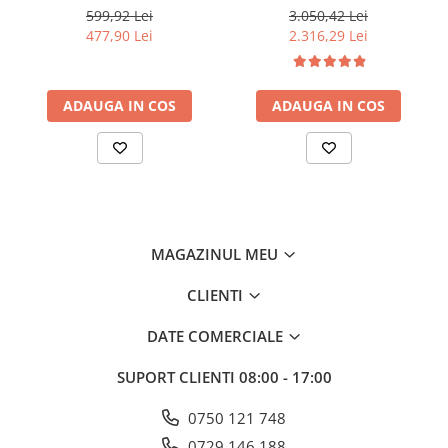
CP, 166 CC, Honda, latime
599,92 Lei
3.050,42 Lei
Mobilitate
de lucru 51 cm, inaltime
477,90 Lei
2.316,29 Lei
Uz Casnic
taiere 25-75 mm, sac
colector 65 litri
Aparat umplut carnati
Arzatoare
ADAUGA IN COS
ADAUGA IN COS
Masini de tocat carne
MAGAZINUL MEU
CLIENTI
DATE COMERCIALE
SUPORT CLIENTI
08:00 - 17:00
0750 121 748
0729 146 188