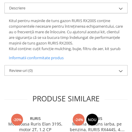
Piese masini de tuns gazon
Descriere
Piese motocoase 2T
Piese motocoase 4T
Kitul pentru mașinile de tuns gazon RURIS RX200S conține
componentele necesare pentru întreținerea echipamentului, care
Piese motocositoare
au o frecvență mare de înlocuire. Cu ajutorul acestui kit, clientul
are siguranța că se va bucura timp îndelungat de performanțele
Piese motocultoare
mașinii de tuns gazon RURIS RX200S.
Piese motopompa
Kitul conține: cuțit funcție mulching, bujie, filtru de aer, kit șurub
Piese pompe
Informatii conformitate produs
Consumabile
Review-uri
(0)
Acumulator
Bujii
Consumabile drujbe
PRODUSE SIMILARE
Consumabile motocoase
Filtre
RURIS
RURIS
Rulmenti
-20%
-24%
NOU
Motocoasa Ruris Elan 319S,
Masina de tuns iarba, pe
Uleiuri
motor 2T, 1.2 CP
benzina, RURIS RX444S, 4.6