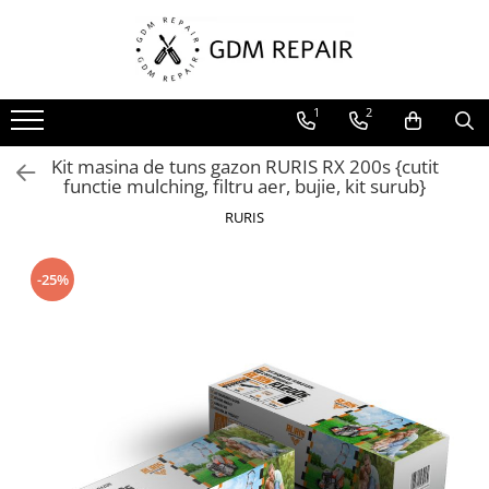
Toate Produsele
1
2
Motocoase
Accesorii masina tuns gazon
Kit masina de tuns gazon RURIS RX 200s {cutit
Masini de tuns iarba
functie mulching, filtru aer, bujie, kit surub}
Motocoase pe benzina 2T
RURIS
Trimmere & motocoase electrice
-25%
Motofierastraie
Accesorii motoferastrau
Fierastraie electrice cu lant
Motofierastraie pe benzina
Pompe
Accesorii pompe
Aparat de spalat