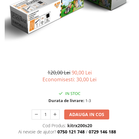
Atomizoare
Hidrofoare
Motopompe
Pompe apa menajera
Pompe de stropit
Pompe de suprafata
Pompe submersibile
120,00 Lei
90,00 Lei
Sudura
Economisesti:
30,00
Lei
Accesorii pentru sudura
Aparat de sudura
IN STOC
Agro & Zootehnie
Durata de livrare:
1-3
Aeroterme
ADAUGA IN COS
Compresoare
Cod Produs:
kitrx200s20
Despicatoare lemne
Ai nevoie de ajutor?
0750 121 748
/
0729 146 188
Foarfeci electrice & manuale