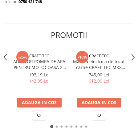
telefon
0750 121 748
PROMOTII
CRAFT-TEC
CRAFT-TEC
-26%
-18%
ADAPTOR POMPA DE APA
Masina electrica de tocat
M
PENTRU MOTOCOASA 26
carne CRAFT-TEC MK8
MM X 9 DINTI
semiprofesionala 800W
193,19 Lei
745,00 Lei
MX709
142,35 Lei
612,00 Lei
ADAUGA IN COS
ADAUGA IN COS