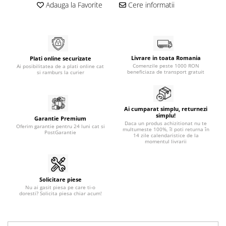
Adauga la Favorite
Cere informatii
Livrare in toata Romania
Plati online securizate
Comenzile peste 1000 RON
Ai posibilitatea de a plati online cat
beneficiaza de transport gratuit
si ramburs la curier
Ai cumparat simplu, returnezi
simplu!
Garantie Premium
Daca un produs achizitionat nu te
Oferim garantie pentru 24 luni cat si
multumeste 100%, îl poti returna în
PostGarantie
14 zile calendaristice de la
momentul livrarii
Solicitare piese
Nu ai gasit piesa pe care ti-o
doresti? Solicita piesa chiar acum!