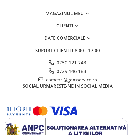
Putere nominala
1500 W
MAGAZINUL MEU
Caracteristici operationale
CLIENTI
Turatie la mers in gol
2850 rpm
DATE COMERCIALE
Dotari
SUPORT CLIENTI
08:00 - 17:00
Accesorii suplimentare
NU
0750 121 748
0729 146 188
Dimensiuni
comenzi@gdmservice.ro
Greutate
22 kg
SOCIAL
URMARESTE-NE IN SOCIAL MEDIA
Zgomot
Nivel putere sonora
- dB
Informatii
suplimentare