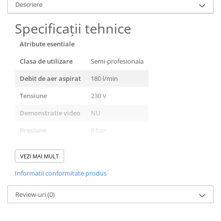
Descriere
Specificații tehnice
Atribute esentiale
Clasa de utilizare
Semi-profesionala
Debit de aer aspirat
180 l/min
Tensiune
230 V
Demonstratie video
NU
Presiune
8 bar
Mod de ungere
cu ulei
VEZI MAI MULT
Numar cilindri
-
Informatii conformitate produs
Volum rezervor
24 l
Review-uri
(0)
Putere