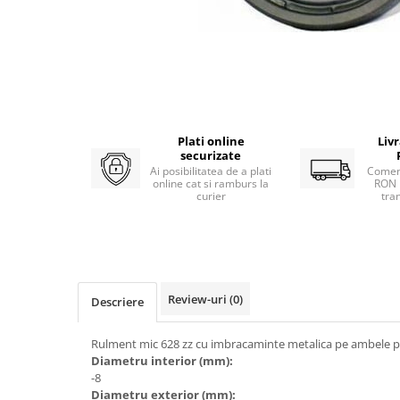
Atomizoare
Hidrofoare
Motopompe
Pompe apa menajera
Pompe de stropit
Plati online
Liv
Pompe de suprafata
securizate
Ai posibilitatea de a plati
Comen
Pompe submersibile
online cat si ramburs la
RON 
curier
tra
Sudura
Accesorii pentru sudura
Aparat de sudura
Agro & Zootehnie
Review-uri
(0)
Descriere
Aeroterme
Compresoare
Rulment mic 628 zz cu imbracaminte metalica pe ambele pa
Diametru interior (mm):
Despicatoare lemne
-8
Foarfeci electrice & manuale
Diametru exterior (mm):