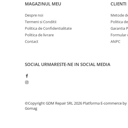
Piese masini de tuns gazon
MAGAZINUL MEU
CLIENTI
Piese motocoase 2T
Despre noi
Metode de
Piese motocoase 4T
Termeni si Conditii
Politica d
Piese motocositoare
Politica de Confidentialitate
Garantia 
Politica de livrare
Formular 
Piese motocultoare
Contact
ANPC
Piese motopompa
Piese pompe
Consumabile
SOCIAL
URMARESTE-NE IN SOCIAL MEDIA
Acumulator
Bujii
Consumabile drujbe
Consumabile motocoase
©Copyright GDM Repair SRL 2026
Platforma E-commerce by
Filtre
Gomag
Rulmenti
Uleiuri