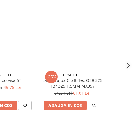
FT-TEC
CRAFT-TEC
-25%
-43%
tocoasa 5T
Lant drujba Craft-Tec O28 325
Disc m
13'' 325 1.5MM MX057
buruieni, pr
ei
45,76 Lei
81,34 Lei
61,01 Lei
71,1
N COS
ADAUGA IN COS
ADAUG