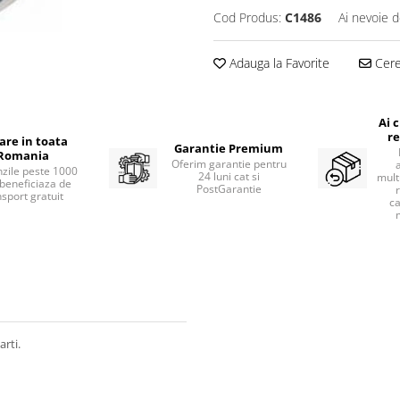
Cod Produs:
C1486
Ai nevoie d
Adauga la Favorite
Cere 
Ai 
re
rare in toata
Garantie Premium
Romania
Oferim garantie pentru
zile peste 1000
24 luni cat si
mult
beneficiaza de
PostGarantie
nsport gratuit
ca
rti.