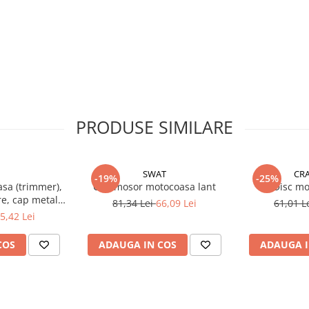
PRODUSE SIMILARE
SWAT
CRA
-19%
-25%
sa (trimmer),
Cap mosor motocoasa lant
Disc mo
re, cap metal,
81,34 Lei
66,09 Lei
61,01 L
imbus
5,42 Lei
COS
ADAUGA IN COS
ADAUGA I