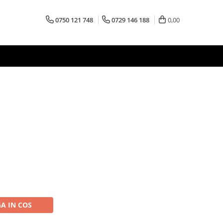
0750 121 748
0729 146 188
0,00
A IN COS