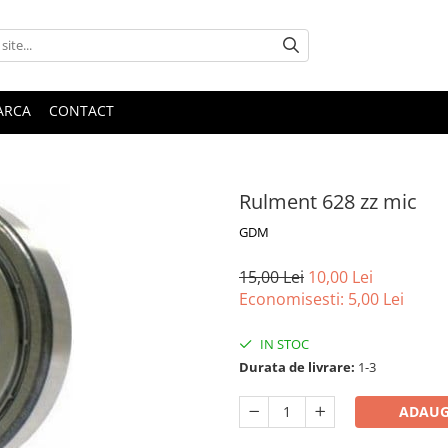
ARCA
CONTACT
Rulment 628 zz mic
GDM
15,00 Lei
10,00 Lei
Economisesti:
5,00
Lei
IN STOC
Durata de livrare:
1-3
ADAUG