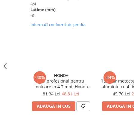
-24
Generatoare
Latime (mm):
-8
Masini tuns animale
Informatii conformitate produs
Mori & Batoze
Motoburghie
Motocultoare
Suflanta frunze
Troliu
Zdrobitori si Teascuri fructe
HONDA
-40%
-44%
Ulei profesional pentru
Tambur motocoa
Piese de schimb
motoare in 4 Timpi, Honda
aluminiu cu 4 fi
Piese aparat umplut carnati
10W-30, 0.6L
cheie 
81,34 Lei
48,81 Lei
45,76 Lei
2
Piese atomizoare
ADAUGA IN COS
ADAUGA IN 
Piese compresor
Piese drujbe
Piese generatoare