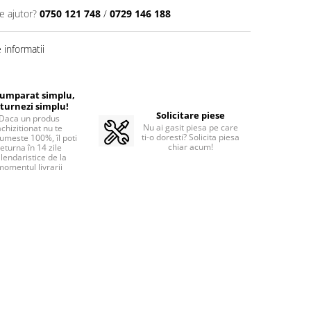
e ajutor?
0750 121 748
/
0729 146 188
informatii
cumparat simplu,
turnezi simplu!
Solicitare piese
Daca un produs
Nu ai gasit piesa pe care
achizitionat nu te
ti-o doresti? Solicita piesa
umeste 100%, îl poti
chiar acum!
returna în 14 zile
lendaristice de la
momentul livrarii