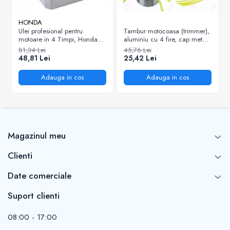
HONDA
Ulei profesional pentru
Tambur motocoasa (trimmer),
motoare in 4 Timpi, Honda
aluminiu cu 4 fire, cap metal,
10W-30, 0.6L
cheie imbus
81,34 Lei
45,76 Lei
48,81 Lei
25,42 Lei
Adauga in cos
Adauga in cos
Magazinul meu
Clienti
Date comerciale
Suport clienti
08:00 - 17:00