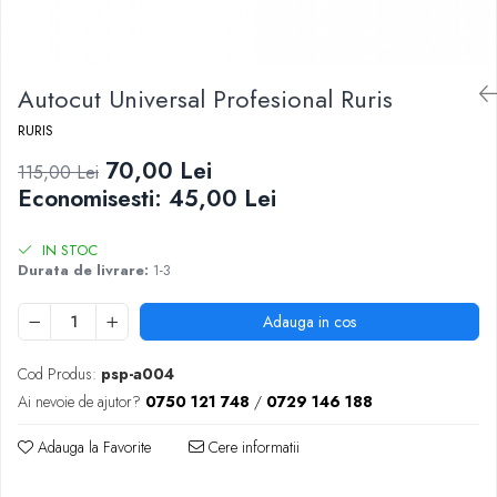
Autocut Universal Profesional Ruris
RURIS
70,00 Lei
115,00 Lei
Economisesti:
45,00
Lei
IN STOC
Durata de livrare:
1-3
Adauga in cos
Cod Produs:
psp-a004
Ai nevoie de ajutor?
0750 121 748
/
0729 146 188
Adauga la Favorite
Cere informatii