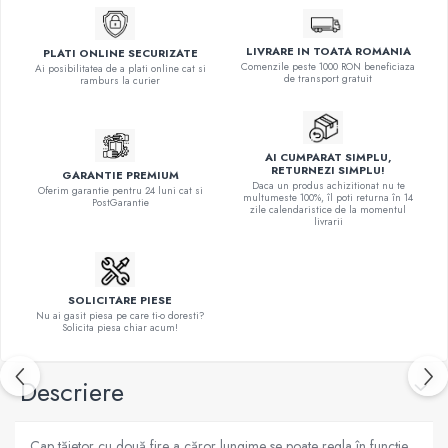
LIVRARE IN TOATA ROMANIA
PLATI ONLINE SECURIZATE
Comenzile peste 1000 RON beneficiaza
Ai posibilitatea de a plati online cat si
de transport gratuit
ramburs la curier
AI CUMPARAT SIMPLU,
RETURNEZI SIMPLU!
GARANTIE PREMIUM
Daca un produs achizitionat nu te
Oferim garantie pentru 24 luni cat si
multumeste 100%, îl poti returna în 14
PostGarantie
zile calendaristice de la momentul
livrarii
SOLICITARE PIESE
Nu ai gasit piesa pe care ti-o doresti?
Solicita piesa chiar acum!
Descriere
Cap tăietor cu două fire a căror lungime se poate regla în funcţie