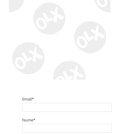
Generatoare
Masini tuns animale
Mori & Batoze
Motoburghie
Motocultoare
Suflanta frunze
Troliu
Zdrobitori si Teascuri fructe
Piese de schimb
Piese aparat umplut carnati
Piese atomizoare
Email*
Piese compresor
Piese drujbe
Nume*
Piese generatoare