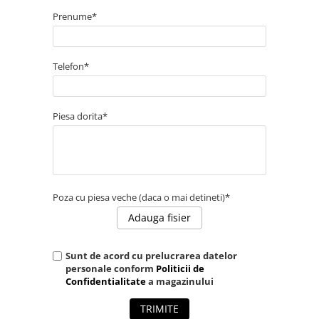
Piese masini de tuns gazon
Prenume*
Piese motocoase 2T
Piese motocoase 4T
Telefon*
Piese motocositoare
Piese motocultoare
Piese motopompa
Piesa dorita*
Piese pompe
Consumabile
Acumulator
Poza cu piesa veche (daca o mai detineti)*
Bujii
Adauga fisier
Consumabile drujbe
Consumabile motocoase
Sunt de acord cu prelucrarea datelor
Filtre
personale conform
Politicii de
Confidentialitate
a magazinului
Rulmenti
TRIMITE
Uleiuri