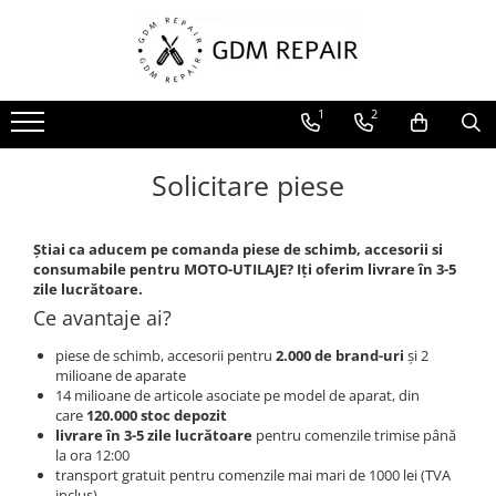
Toate Produsele
1
2
Motocoase
Accesorii masina tuns gazon
Solicitare piese
Masini de tuns iarba
Motocoase pe benzina 2T
Știai ca aducem pe comanda piese de schimb, accesorii si
Trimmere & motocoase electrice
consumabile pentru MOTO-UTILAJE? Iți oferim livrare în 3-5
Motofierastraie
zile lucrătoare.
Accesorii motoferastrau
Ce avantaje ai?
Fierastraie electrice cu lant
piese de schimb, accesorii pentru
2.000 de brand-uri
și 2
milioane de aparate
Motofierastraie pe benzina
14 milioane de articole asociate pe model de aparat, din
care
120.000 stoc depozit
Pompe
livrare în 3-5 zile lucrătoare
pentru comenzile trimise până
Accesorii pompe
la ora 12:00
transport gratuit pentru comenzile mai mari de 1000 lei (TVA
Aparat de spalat
inclus)