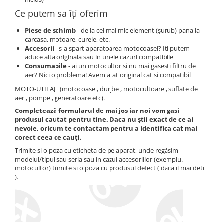
Atomizoare
Ce putem sa îți oferim
Hidrofoare
Piese de schimb
- de la cel mai mic element (șurub) pana la
Motopompe
carcasa, motoare, curele, etc.
Accesorii
- s-a spart aparatoarea motocoasei? Iti putem
Pompe apa menajera
aduce alta originala sau in unele cazuri compatibile
Consumabile
- ai un motocultor si nu mai gasesti filtru de
Pompe de stropit
aer? Nici o problema! Avem atat original cat si compatibil
Pompe de suprafata
MOTO-UTILAJE (motocoase , durjbe , motocultoare , suflate de
aer , pompe , generatoare etc).
Pompe submersibile
Completează formularul de mai jos iar noi vom gasi
Sudura
produsul cautat pentru tine. Daca nu știi exact de ce ai
nevoie, oricum te contactam pentru a identifica cat mai
Accesorii pentru sudura
corect ceea ce cauți.
Aparat de sudura
Trimite si o poza cu eticheta de pe aparat, unde regăsim
modelul/tipul sau seria sau in cazul accesoriilor (exemplu.
Agro & Zootehnie
motocultor) trimite si o poza cu produsul defect ( daca il mai deti
Aeroterme
).
Compresoare
Despicatoare lemne
Foarfeci electrice & manuale