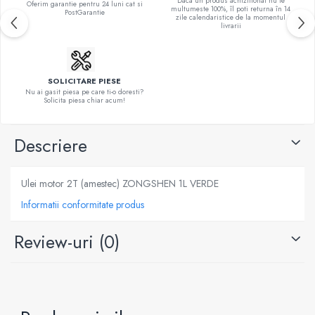
Daca un produs achizitionat nu te
Oferim garantie pentru 24 luni cat si
multumeste 100%, îl poti returna în 14
PostGarantie
zile calendaristice de la momentul
livrarii
SOLICITARE PIESE
Nu ai gasit piesa pe care ti-o doresti?
Solicita piesa chiar acum!
Descriere
Ulei motor 2T (amestec) ZONGSHEN 1L VERDE
Informatii conformitate produs
Review-uri
(0)