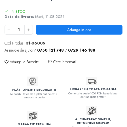
IN STOC
Data de livrare:
Marti, 11.08.2026
Adauga in cos
Cod Produs:
31-06009
Ai nevoie de ajutor?
0750 121 748
/
0729 146 188
Adauga la Favorite
Cere informatii
LIVRARE IN TOATA ROMANIA
PLATI ONLINE SECURIZATE
Comenzile peste 1000 RON beneficiaza
Ai posibilitatea de a plati online cat si
de transport gratuit
ramburs la curier
AI CUMPARAT SIMPLU,
RETURNEZI SIMPLU!
GARANTIE PREMIUM