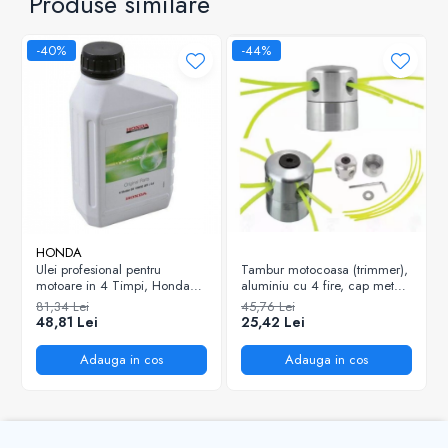
Produse similare
-40%
-44%
HONDA
Ulei profesional pentru
Tambur motocoasa (trimmer),
motoare in 4 Timpi, Honda
aluminiu cu 4 fire, cap metal,
10W-30, 0.6L
cheie imbus
81,34 Lei
45,76 Lei
48,81 Lei
25,42 Lei
Adauga in cos
Adauga in cos