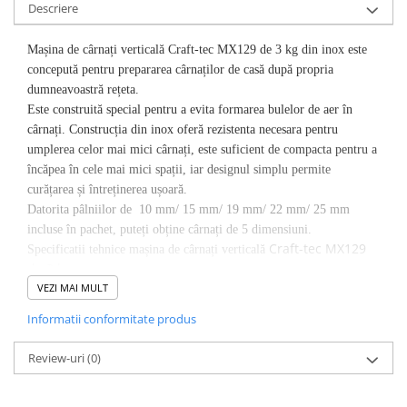
Descriere
Mașina de cârnați verticală Craft-tec MX129 de 3 kg din inox este
concepută pentru prepararea cârnaților de casă după propria
dumneavoastră rețeta.
Este construită special pentru a evita formarea bulelor de aer în
cârnați. Construcția din inox oferă rezistenta necesara pentru
umplerea celor mai mici cârnați, este suficient de compacta pentru a
încăpea în cele mai mici spații, iar designul simplu permite
curățarea și întreținerea ușoară.
Datorita pâlniilor de 10 mm/ 15 mm/ 19 mm/ 22 mm/ 25 mm
incluse în pachet, puteți obține cârnați de 5 dimensiuni.
Craft-tec
MX129
Specificatii tehnice mașina de cârnați verticală
de 3 kg:
VEZI MAI MULT
•este usor de folosit si curatat;
•este confectionat din aluminiu inoxidabil;
Informatii conformitate produs
•are o capacitate de maxim 3kg.
Pachetul contine:
Review-uri
(0)
•aparatul pentru carnati;
•manivela de filet atasabila,