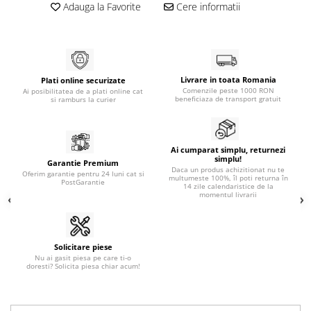
Adauga la Favorite
Cere informatii
Livrare in toata Romania
Plati online securizate
Comenzile peste 1000 RON
Ai posibilitatea de a plati online cat
beneficiaza de transport gratuit
si ramburs la curier
Ai cumparat simplu, returnezi
simplu!
Garantie Premium
Daca un produs achizitionat nu te
Oferim garantie pentru 24 luni cat si
multumeste 100%, îl poti returna în
PostGarantie
14 zile calendaristice de la
momentul livrarii
Solicitare piese
Nu ai gasit piesa pe care ti-o
doresti? Solicita piesa chiar acum!