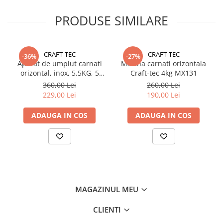
•accesoriu de prindere pe masa,
•cheita pentru insurubat,
PRODUSE SIMILARE
•soclu pentru palnii,
•5 palnii de diferite dimensiuni.
CRAFT-TEC
CRAFT-TEC
-36%
-27%
Aparat de umplut carnati
Masina carnati orizontala
orizontal, inox, 5.5KG, 5
Craft-tec 4kg MX131
palnii incluse
360,00 Lei
260,00 Lei
229,00 Lei
190,00 Lei
ADAUGA IN COS
ADAUGA IN COS
MAGAZINUL MEU
CLIENTI