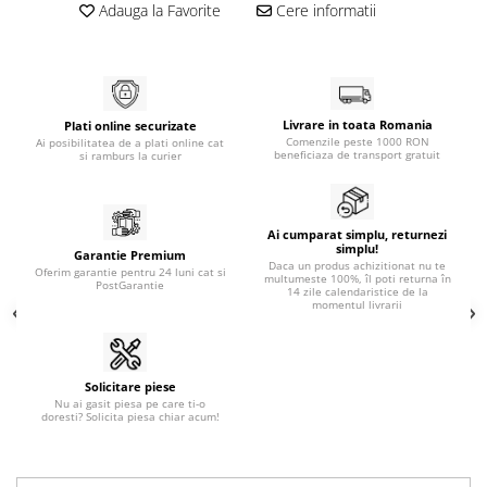
Adauga la Favorite
Cere informatii
Generatoare
Masini tuns animale
Mori & Batoze
Livrare in toata Romania
Motoburghie
Plati online securizate
Comenzile peste 1000 RON
Ai posibilitatea de a plati online cat
beneficiaza de transport gratuit
si ramburs la curier
Motocultoare
Suflanta frunze
Troliu
Ai cumparat simplu, returnezi
simplu!
Garantie Premium
Zdrobitori si Teascuri fructe
Daca un produs achizitionat nu te
Oferim garantie pentru 24 luni cat si
multumeste 100%, îl poti returna în
PostGarantie
14 zile calendaristice de la
Piese de schimb
momentul livrarii
Piese aparat umplut carnati
Piese atomizoare
Solicitare piese
Piese compresor
Nu ai gasit piesa pe care ti-o
doresti? Solicita piesa chiar acum!
Piese drujbe
Piese generatoare