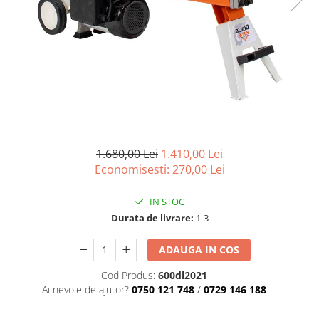
Atomizoare
Hidrofoare
Motopompe
Pompe apa menajera
Pompe de stropit
Pompe de suprafata
Pompe submersibile
1.680,00 Lei
1.410,00 Lei
Sudura
Economisesti:
270,00
Lei
Accesorii pentru sudura
IN STOC
Aparat de sudura
Durata de livrare:
1-3
Agro & Zootehnie
Aeroterme
ADAUGA IN COS
Compresoare
Cod Produs:
600dl2021
Ai nevoie de ajutor?
0750 121 748
/
0729 146 188
Despicatoare lemne
Foarfeci electrice & manuale