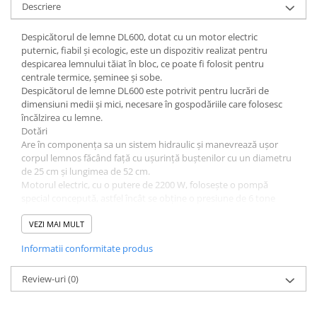
Piese masini de tuns gazon
Descriere
Piese motocoase 2T
Despicătorul de lemne DL600, dotat cu un motor electric
Piese motocoase 4T
puternic, fiabil și ecologic, este un dispozitiv realizat pentru
despicarea lemnului tăiat în bloc, ce poate fi folosit pentru
Piese motocositoare
centrale termice, șeminee și sobe.
Despicătorul de lemne DL600 este potrivit pentru lucrări de
Piese motocultoare
dimensiuni medii și mici, necesare în gospodăriile care folosesc
Piese motopompa
încălzirea cu lemne.
Dotări
Piese pompe
Are în componența sa un sistem hidraulic și manevrează ușor
Consumabile
corpul lemnos făcând față cu ușurință buștenilor cu un diametru
de 25 cm și lungimea de 52 cm.
Acumulator
Motorul electric, cu o putere de 2200 W, folosește o pompă
Bujii
special concepută, astfel încât se obține o presiune de 6 tone
asupra bușteanului.
Consumabile drujbe
Rezistent
VEZI MAI MULT
Despicătorul are o construcție rezistentă din oțel de calitate
Consumabile motocoase
Informatii conformitate produs
superioară.
Filtre
Simplu și ușor de utilizat
Greutatea de numai 44 kg îl face ușor de folosit, iar roțile și
Review-uri
(0)
Rulmenti
mânerul îi oferă manevrabilitate ușoară, pentru a fi mutat
oriunde în grădină sau curte.
Uleiuri