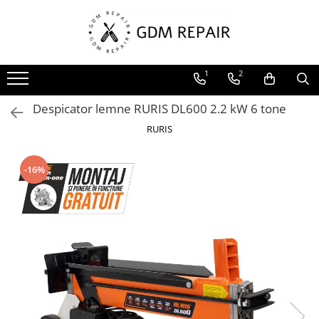
Toate Produsele
1
2
Motocoase
Accesorii masina tuns gazon
Despicator lemne RURIS DL600 2.2 kW 6 tone
Masini de tuns iarba
RURIS
Motocoase pe benzina 2T
Trimmere & motocoase electrice
-16%
Motofierastraie
Accesorii motoferastrau
Fierastraie electrice cu lant
Motofierastraie pe benzina
Pompe
Accesorii pompe
Aparat de spalat