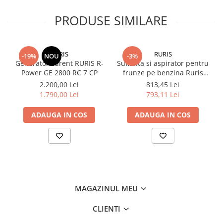
Ușor de transportat
Mobilitate
Despicătorul de lemne DL600 poate fi transportat utilizând roțile
PRODUSE SIMILARE
și mânerul de transport, operând rapid și foarte ergonomic.
Uz Casnic
Aparat umplut carnati
Arzatoare
RURIS
RURIS
-19%
NOU
-3%
Generator curent RURIS R-
Suflanta si aspirator pentru
Masini de tocat carne
Power GE 2800 RC 7 CP
frunze pe benzina Ruris
A7,putere 1 CP, motor 2
2.200,00 Lei
813,45 Lei
timpi,26 CC,volum aer 11.4
1.790,00 Lei
793,11 Lei
mc/min
ADAUGA IN COS
ADAUGA IN COS
MAGAZINUL MEU
CLIENTI